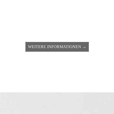
___________
ALS
LEHRLING
___________
WEITERE INFORMATIONEN →