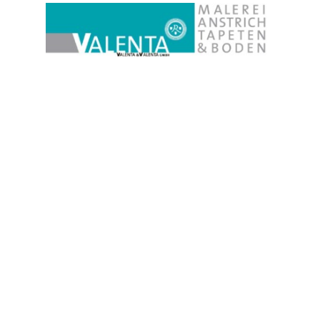
Direkt zum Seiteninhalt
Menü überspringen
V  A  L  E  N  T  A